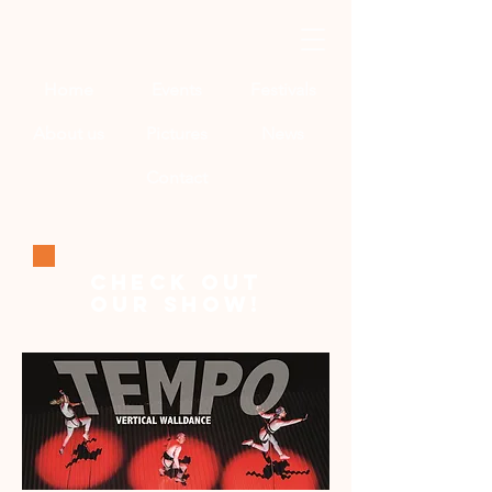
Home
Events
Festivals
About us
Pictures
News
Contact
CHECK OUT
OUR SHOW!