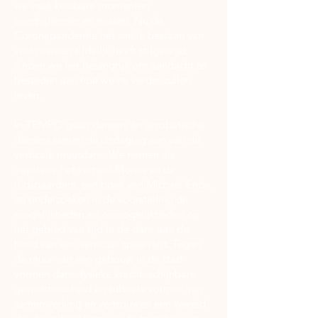
we vaak kostbare momenten
voorbijrennen en missen. Nu de
Coronapandemie het snelle bestaan van
veel mensen tijdelijk heeft stilgelegd,
vinden we het belangrijk om aandacht te
besteden aan hoe we nu verder zullen
leven.
In TEMPO gaan dansers én acrobatische
dansers samen de uitdaging aan van de
verticale muurdans. We nemen als
inspiratie het verhaal Momo en de
tijdspaarders, een boek van Michael Ende,
en onderzoeken in de voorstelling de
mogelijkheden en onmogelijkheden op
het gebied van tijd in de dans aan de
hand van een verticaal speelveld. Tegen
de muur van een gebouw in de stad
vormen dans, fysieke kracht, schijnbare
gewichtloosheid en subtiele vormen van
samenwerking en vertrouwen een wereld