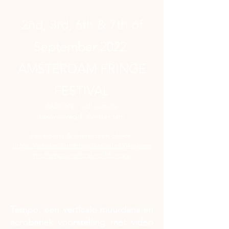
2nd, 3rd, 6th & 7th of
September 2022
AMSTERDAM FRINGE
FESTIVAL
RADION - wall outside
Louwesweg 1, Amsterdam
For tickets & information check:
https://amsterdamfringefestival.nl/program
ma/tempo-vertical-walldance/
Tempo, een verticale muurdans en
acrobatiek voorstelling met video