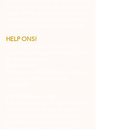
die de verbeelding van de toeschouwer
aanwakkert. Videobeelden, geprojecteerd
op het verticale podium, en een mix van
moderne en klassieke muziek vormen een
integraal onderdeel van de voorstelling.
HELP ONS!
Tempo, een nieuwe verticale muurdans
voorstelling met acrobatiek, dans, muziek
en video te realiseren!
Doneer dan nu!
https://www.voordekunst.nl/projecten/13
641-tempo-verticale-muurdans-
voorstelling
Wat hebben we nodig?
Voor de realisatie van Tempo hebben we
geld nodig. Hiermee kan de integratie
van videobeelden en het gebruik van
innovatieve lieren in de voorstelling
bekostigd worden. Ook kan de zelf