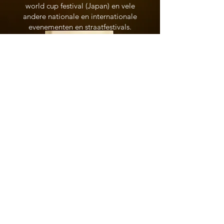
world cup festival (Japan) en vele
andere nationale en internationale
evenementen en straatfestivals.
VOORSTELLINGEN
Rachel Melief
info@benchatheater.nl
+31 6 21503440
EVENEMENTEN
Marc van Laere
marc@marcvanlaere.nl
+31 6 29 53 04 57