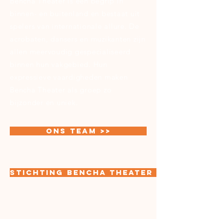
Bencha Theater is een begrip in
binnen- en buitenland en bestaat uit
spelers van internationale allure. De
acrobaten, dansers en muzikanten zijn
allen meervoudig gespecialiseerd
binnen hun vakgebied. Hun
expressieve vaardigheden maken
Bencha Theater als groep zo
bijzonder en uniek.
Ons Team >>
STICHTING BENCHA THEATER >>