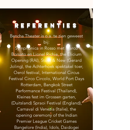
REFERENTIES
Bencha Theater is o.a. te zien geweest
bij:
Symphonica in Rosso met Marco
Borsato en Lionel Richie, the Elicium
Opening (RAI), Stout & New (Gerard
Joling), the Achterhoek spektakel toer,
Oerol festival, International Circus
Festival Circo Circolo, World Port Days
Rotterdam, Bangkok Street
Performance Festival (Thailand),
Kleines fest im Grossen garten,
(Duitsland) Spraoi Festival (England),
Carnaval di Venezia (Italie), the
opening ceremony of the Indian
Premier League Cricket Games
Bangelore (India), Idols, Daidogei