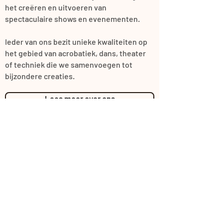
het creëren en uitvoeren van
spectaculaire shows en evenementen.
Ieder van ons bezit unieke kwaliteiten op
het gebied van acrobatiek, dans, theater
of techniek die we samenvoegen tot
bijzondere creaties.
Lees meer over ons
Ontdek wat wij voor u kunnen
betekenen, Neem contact met ons
op.
Neem contact op