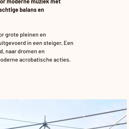
door moderne muziek met
rachtige balans en
or grote pleinen en
uitgevoerd in een steiger.
Een
id, naar dromen en
moderne acrobatische acties.